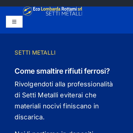
Salta
al
contenuto
Toggle
Navigation
HOME
CHI SIAMO
SETTI METALLI
SMALTIMENTO
Come smaltire rifiuti ferrosi?
SERVIZI
Rivolgendoti alla professionalità
di Setti Metalli eviterai che
BLOG
materiali nocivi finiscano in
CONTATTI
discarica.