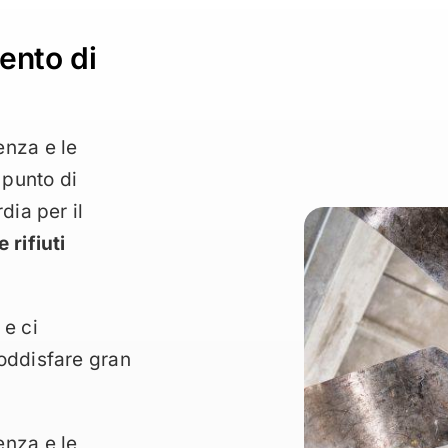
ento di
enza e le
punto di
dia per il
 rifiuti
 e ci
oddisfare gran
enza e le