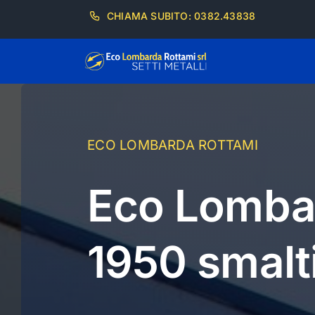
Salta
CHIAMA SUBITO: 0382.43838
al
contenuto
ECO LOMBARDA ROTTAMI
Eco Lombar
1950 smalti