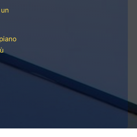
 un
piano
iù