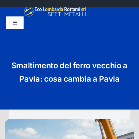
Salta
al
contenuto
Toggle
Navigation
HOME
CHI SIAMO
Smaltimento del ferro vecchio a
SMALTIMENTO
Pavia: cosa cambia a Pavia
SERVIZI
BLOG
CONTATTI