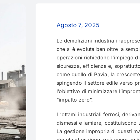
Agosto 7, 2025
Le demolizioni industriali rapprese
che si è evoluta ben oltre la sempl
operazioni richiedono l’impiego di
sicurezza, efficienza e, soprattutt
come quello di Pavia, la crescent
spingendo il settore edile verso p
l’obiettivo di minimizzare l’impron
“impatto zero”.
I rottami industriali ferrosi, deriva
dismessi e lamiere, costituiscono un
La gestione impropria di questi mat
dovuta attenzione, può avere un i