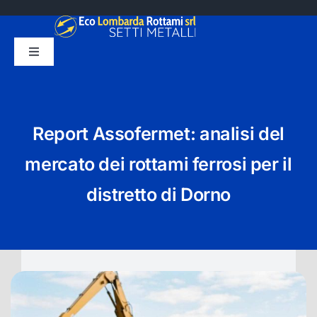
Salta
al
contenuto
Toggle
Navigation
HOME
CHI SIAMO
Report Assofermet: analisi del
SMALTIMENTO
mercato dei rottami ferrosi per il
distretto di Dorno
SERVIZI
BLOG
CONTATTI